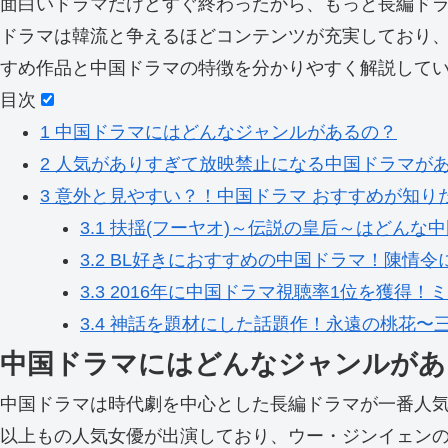
面白いドラマだけどすぐ終わったから、もっと長編ド
ドラマは韓流と争えるほどコンテンツが充実しており
すめ作品と中国ドラマの特徴を分かりやすく解説して
目次
1
中国ドラマにはどんなジャンルがあるの？
2
人気がありすぎて放映禁止になる中国ドラマが
3
意外と見やすい？！中国ドラマ おすすめが知り
3.1
扶揺(フーヤオ)～伝説の皇后～はどんな
3.2
BL好きにおすすめの中国ドラマ！陳情令
3.3
2016年に中国ドラマ視聴率1位を獲得！
3.4
神話を題材にした話題作！永遠の桃花〜
中国ドラマにはどんなジャンルがあ
中国ドラマは時代劇を中心とした長編ドラマが一番人
以上もの人気女優が出演しており、ウー・ジンイェンの