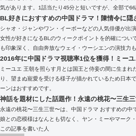
気があります。1話当たり45分と短いですが、全部で
BL好きにおすすめの中国ドラマ！陳情令に隠
シャオ・ジャンやワン・イーボーなどの人気俳優が出
女性が好きになるBLのウィークポイントを的確につい
も印象深く、自由奔放なウェイ・ウーシエンの演技力
2016年に中国ドラマ視聴率1位を獲得！ミー
ミーユエ 王朝を照らす月とは国王と侍妾の間に生まれ
り、望まぬ寵愛を受ける様子が描かれているため日本
ーンはおすすめです。
神話を題材にした話題作！永遠の桃花〜三生三
永遠の桃花〜三生三世〜は、中国ドラマ おすすめの中
娘との恋模様はなんとも切なく、ヤン・ミーやマーク・
この記事を書いた人