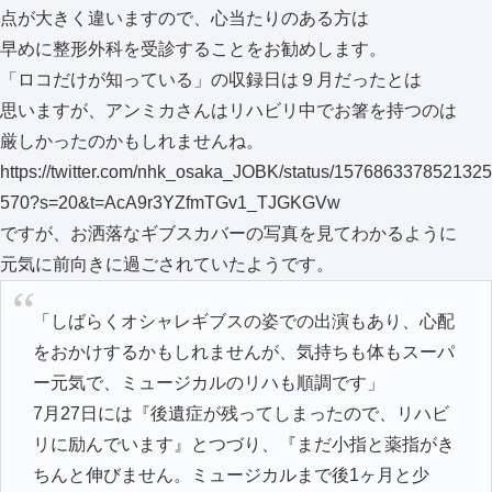
点が大きく違いますので、心当たりのある方は
早めに整形外科を受診することをお勧めします。
「ロコだけが知っている」の収録日は９月だったとは
思いますが、アンミカさんはリハビリ中でお箸を持つのは
厳しかったのかもしれませんね。
https://twitter.com/nhk_osaka_JOBK/status/1576863378521325
570?s=20&t=AcA9r3YZfmTGv1_TJGKGVw
ですが、お洒落なギブスカバーの写真を見てわかるように
元気に前向きに過ごされていたようです。
「しばらくオシャレギブスの姿での出演もあり、心配
をおかけするかもしれませんが、気持ちも体もスーパ
ー元気で、ミュージカルのリハも順調です」
7月27日には『後遺症が残ってしまったので、リハビ
リに励んでいます』とつづり、『まだ小指と薬指がき
ちんと伸びません。ミュージカルまで後1ヶ月と少