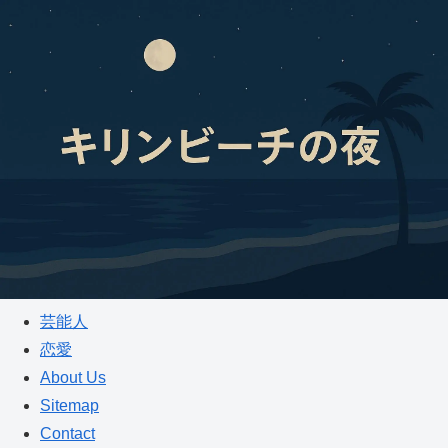
芸能人
恋愛
About Us
Sitemap
Contact