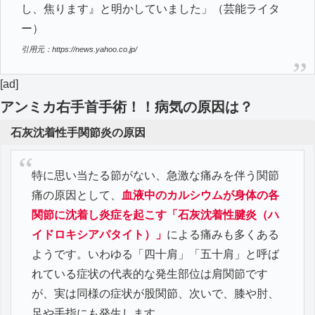
し、焦ります』と明かしていました」（芸能ライタ
ー）
引用元：https://news.yahoo.co.jp/
[ad]
アンミカ右手首手術！！病気の原因は？
石灰沈着性手関節炎の原因
特に思い当たる節がない、急激な痛みを伴う関節
痛の原因として、
血液中のカルシウムが身体の各
関節に沈着し炎症を起こす「石灰沈着性腱炎（ハ
イドロキシアパタイト）」
による痛みも多くある
ようです。いわゆる「四十肩」「五十肩」と呼ば
れている症状の代表的な発生部位は肩関節です
が、実は同様の症状が股関節、次いで、膝や肘、
足や手指にも発生します。