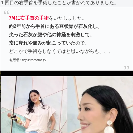
１回目の右手首を手術したことが書かれてありました。
7/4に右手首の手術
をいたしました。
約2年前から手首にある豆状骨が石灰化し、
尖った石灰が腱や他の神経を刺激して、
指に痺れや痛みが起こっていた
ので、
どこかで手術をしなくてはと思いながらも、、、
引用元：https://ameblo.jp/