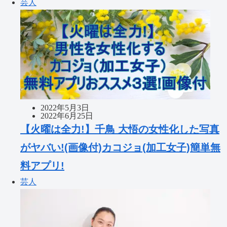
芸人
2022年5月3日
2022年6月25日
【火曜は全力!】千鳥 大悟の女性化した写真
がヤバい!(画像付)カコジョ(加工女子)簡単無
料アプリ!
芸人