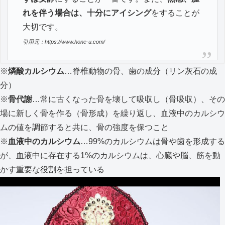
れを伴う場合は、十分にアイシング
をすることが
大切です。
引用元：https://www.hone-u.com/
※
燐酸カルシウム
…脊椎動物の骨、歯の成分（リン灰石の成
分）
※
骨代謝
…常に古くなった骨を壊して吸収し（骨吸収）、その
場に新しく骨を作る（骨形成）を繰り返し、血液中のカルシウ
ムの値を調節すると共に、骨の強度を保つこと
※
血液中のカルシウム
…99%のカルシウムは骨や歯を形成する
が、血液中に存在する1%のカルシウムは、心臓や脳、筋を動
かす重要な役割を担っている