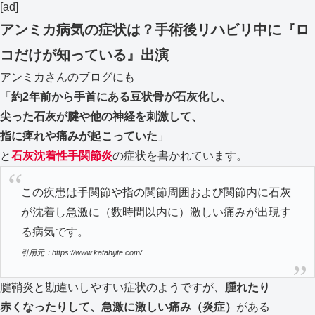
[ad]
アンミカ病気の症状は？手術後リハビリ中に『ロ
コだけが知っている』出演
アンミカさんのブログにも
「
約2年前から手首にある豆状骨が石灰化し、
尖った石灰が腱や他の神経を刺激して、
指に痺れや痛みが起こっていた
」
と
石灰沈着性手関節炎
の症状を書かれています。
この疾患は手関節や指の関節周囲および関節内に石灰
が沈着し急激に（数時間以内に）激しい痛みが出現す
る病気です。
引用元：https://www.katahijite.com/
腱鞘炎と勘違いしやすい症状のようですが、
腫れたり
赤くなったりして、急激に激しい痛み（炎症）
がある