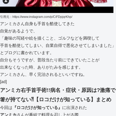
引用元：https://www.instagram.com/p/CiFDpjqrKhp/
アンミカさん自身も手首を酷使してきた
自覚があるようで、
「趣味の写経や絵を描くこと、ゴルフなどを満喫して
手首を酷使してしまい、自業自得で悪化させてしまいました」
とブログに書かれています。
自分もそうですが、普段当たり前にできていたことが
出来なくなった時、ありがたみを感じます。
アンミカさん、早く完治されるといいですね。
[ad]
アンミカ右手首手術!!病名・症状・原因は?激痛で
箸が持てない⁈【ロコだけが知っている】まとめ
今回は
『ロコだけが知っている』
に出演された
アンミカ
さんが番組で料理を召し上がる際、