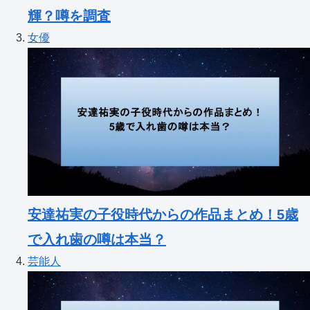
輝？噂を調査
女優
安達祐実の子役時代からの作品まとめ！5歳
で入れ歯の噂は本当？
芸能人