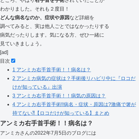
ところ、やはり
右手首を手術
されていたことが
わかりました。それも２度目！
どんな病名なのか、症状や原因
など詳細を
調べてみると、実は他人ごとではなかったりする
病気だったりします。気になる方、ぜひ一緒に
見ていきましょう。
[ad]
目次
1
アンミカ右手首手術！！病名は？
2
アンミカ病気の症状は？手術後リハビリ中に『ロコだ
けが知っている』出演
3
アンミカ右手首手術！！病気の原因は？
4
アンミカ右手首手術!!病名・症状・原因は?激痛で箸が
持てない⁈【ロコだけが知っている】まとめ
アンミカ右手首手術！！病名は？
アンミカさんの2022年7月5日のブログには