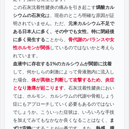
この石灰沈着性腱炎の痛みを引き起こす
燐酸カル
シウムの石灰化
は、現在のところ明確な原因が証
明されていません。ただ、
元来カルシウム不足で
ある日本人に多く、その中でも女性、特に閉経後
に多く発生する
ことから、
骨代謝のバランスや女
性ホルモンが関係
しているのではないかと考えら
れています。
血液中に存在する1%のカルシウムが関節に沈着
して、何かしらの刺激によって骨液胞内に流入し
た場合、
体が異物と判断して攻撃するため、炎症
となり激痛が起こります
。石灰沈着性腱炎におい
ては、ホルモン、カルシウムの代謝や骨粗しょう
症にもアプローチしていく必要もあるのではない
でしょうか。こういった症状は、いろいろな手技
を加えてみてもなかなか良くなることはなく、
ま
ずは安静
にすることが一番です。また、
熱感、腫