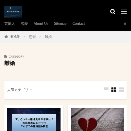
芸能人
恋愛
About Us
Sitemap
Contact
HOME
恋愛
離婚
CATEGORY
離婚
人気カテゴリ
タレント
アイドル
俳優