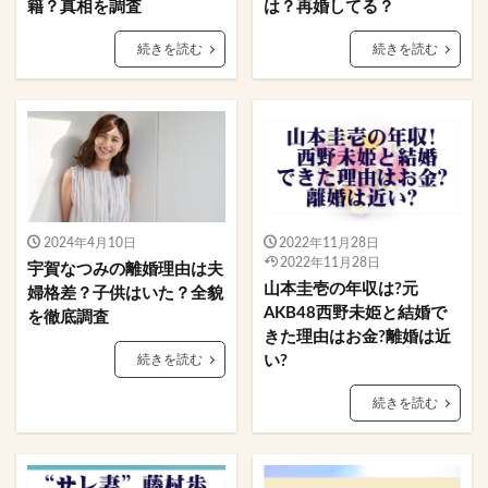
籍？真相を調査
は？再婚してる？
続きを読む
続きを読む
2024年4月10日
2022年11月28日
2022年11月28日
宇賀なつみの離婚理由は夫
山本圭壱の年収は?元
婦格差？子供はいた？全貌
AKB48西野未姫と結婚で
を徹底調査
きた理由はお金?離婚は近
続きを読む
い?
続きを読む