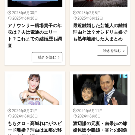
2025年6月30日
2025年2月5日
2025年6月18日
2025年8月12日
アナウンサー膳場貴子の年
最近離婚した芸能人の離婚
収は？夫は電通のエリー
理由とは？オシドリ夫婦で
ト？これまでの結婚歴も調
も熟年離婚した人まとめ
査
続きを読む
続きを読む
2024年8月31日
2024年6月11日
2024年8月26日
2024年8月8日
ももクロ・高城れにがスピ
渡辺謙の元妻・南果歩の離
ード離婚？理由は旦那の移
婚原因や義娘・杏との関係