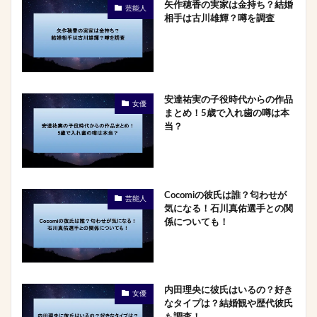
矢作穂香の実家は金持ち？結婚
芸能人
相手は古川雄輝？噂を調査
安達祐実の子役時代からの作品
女優
まとめ！5歳で入れ歯の噂は本
当？
Cocomiの彼氏は誰？匂わせが
芸能人
気になる！石川真佑選手との関
係についても！
内田理央に彼氏はいるの？好き
女優
なタイプは？結婚観や歴代彼氏