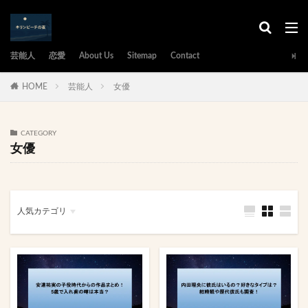
芸能人
恋愛
About Us
Sitemap
Contact
HOME
芸能人
女優
CATEGORY
女優
人気カテゴリ
タレント
アイドル
俳優