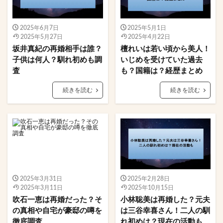
2025年6月7日
2025年5月1日
2025年5月27日
2025年4月22日
坂井真紀の再婚相手は誰？
檀れいは若い頃から美人！
子供は何人？馴れ初めも調
いじめを受けていた過去
査
も？国籍は？経歴まとめ
続きを読む
続きを読む
2025年3月31日
2025年2月28日
2025年3月11日
2025年10月15日
吹石一恵は再婚だった？そ
小林聡美は再婚した？元夫
の真相や自宅が豪邸の噂を
は三谷幸喜さん！二人の馴
徹底調査
れ初めは？現在の活動も