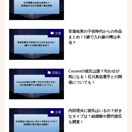
安達祐実の子役時代からの作品
女優
まとめ！5歳で入れ歯の噂は本
当？
Cocomiの彼氏は誰？匂わせが
芸能人
気になる！石川真佑選手との関
係についても！
内田理央に彼氏はいるの？好き
女優
なタイプは？結婚観や歴代彼氏
も調査！