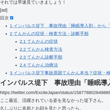
それでは早速見ていきましょう！
[ad]
目次
1
インパルス堤下 事故理由「睡眠導入剤」から
2
てんかんの症状・検査方法・診断手順
2.1
てんかんの症状
2.2
てんかん検査方法
2.3
てんかん診断手順
2.4
てんかん治療法
3
インパルス堤下事故原因てんかん本当？症状・
インパルス堤下 事故理由「睡眠導
https://twitter.com/ExciteJapan/status/1587788026
ここ最近、活躍されている姿を見なかった堤下さん。
久しぶりに名前とお顔を見たと思ったら、