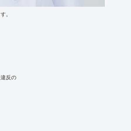
ます。
、
法違反の