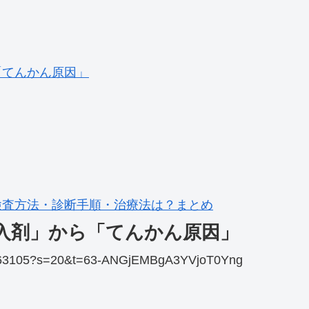
「てんかん原因」
検査方法・診断手順・治療法は？まとめ
入剤」から「てんかん原因」
498863105?s=20&t=63-ANGjEMBgA3YVjoT0Yng