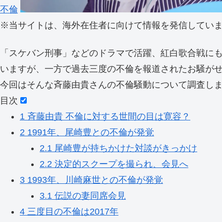
不倫
※
当サイトは、海外在住者に向けて情報を発信してい
「スケバン刑事」などのドラマで活躍、紅白歌合戦に
いますが、一方で過去三度の不倫を報道されたお騒が
今回はそんな斉藤由貴さんの不倫騒動について調査し
目次
1
斉藤由貴 不倫に対する世間の目は寛容？
2
1991年、尾崎豊との不倫が発覚
2.1
尾崎豊が持ちかけた対談がきっかけ
2.2
決定的スクープを撮られ、会見へ
3
1993年、川崎麻世との不倫が発覚
3.1
伝説の妻同席会見
4
三度目の不倫は2017年