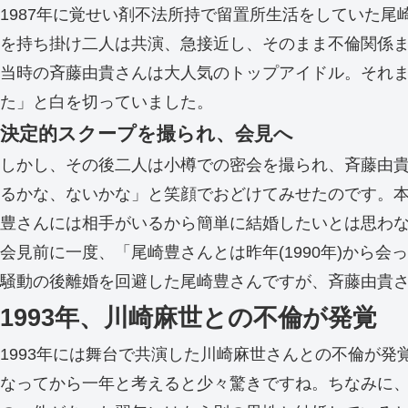
1987年に覚せい剤不法所持で留置所生活をしていた
を持ち掛け二人は共演、急接近し、そのまま不倫関係
当時の斉藤由貴さんは大人気のトップアイドル。それ
た」と白を切っていました。
決定的スクープを撮られ、会見へ
しかし、その後二人は小樽での密会を撮られ、斉藤由
るかな、ないかな」と笑顔でおどけてみせたのです。
豊さんには相手がいるから簡単に結婚したいとは思わ
会見前に一度、「尾崎豊さんとは昨年(1990年)から
騒動の後離婚を回避した尾崎豊さんですが、斉藤由貴
1993年、川崎麻世との不倫が発覚
1993年には舞台で共演した川崎麻世さんとの不倫が
なってから一年と考えると少々驚きですね。ちなみに、