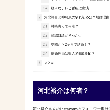
1.4
様々なテレビ番組に出演
2
河北裕介と神崎恵の馴れ初めは？離婚理由
2.1
神崎恵って何者？
2.2
雑誌対談がきっかけ
2.3
交際から2ヶ月で結婚！？
2.4
離婚理由は収入逆転&多忙？
3
まとめ
河北裕介は何者？
河北裕介さんのInstagramのフォロワー