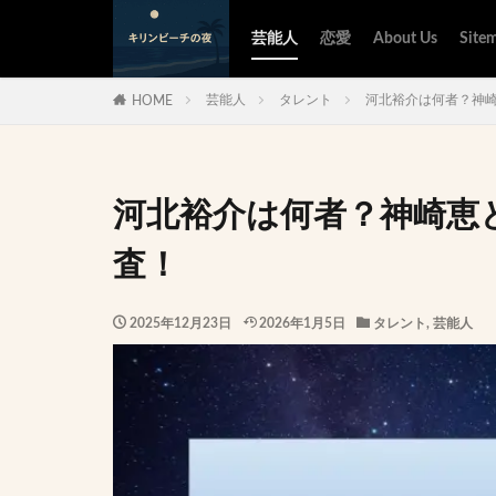
芸能人
恋愛
About Us
Site
芸能人
タレント
河北裕介は何者？神
HOME
河北裕介は何者？神崎恵
査！
2025年12月23日
2026年1月5日
タレント
,
芸能人