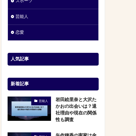
スポーツ
芸能人
恋愛
人気記事
新着記事
岩田絵里奈と大沢た
芸能人
かおの出会いは？退
社理由や現在の関係
性も調査
矢作穂香の実家は金