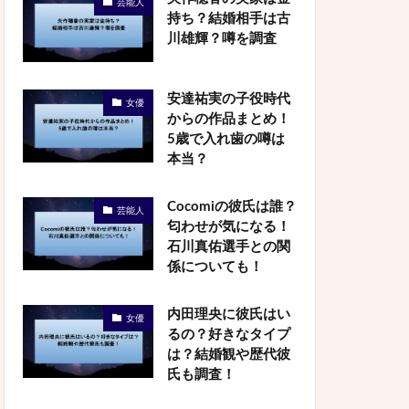
芸能人
持ち？結婚相手は古
川雄輝？噂を調査
安達祐実の子役時代
女優
からの作品まとめ！
5歳で入れ歯の噂は
本当？
Cocomiの彼氏は誰？
芸能人
匂わせが気になる！
石川真佑選手との関
係についても！
内田理央に彼氏はい
女優
るの？好きなタイプ
は？結婚観や歴代彼
氏も調査！