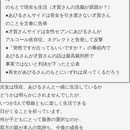
のもとで現在も生活（才賀さんの洗脳が原因か？）
●あびるさんサイドは長女を引き渡さない才賀さん
のことを文春に告発
●才賀さんサイドは女性セブンにあびるさんが
アルコール依存症、ネグレクトと告発して反撃
●『突然ですが占ってもいいですか？』の番組内で
あびるさんが才賀さんの話は最高裁判所で
事実ではないと判決が下ったと公表
●長女があびるさんのもとにいずれは戻ってくるだろう
次女は現在、あびるさんと一緒に生活しているか
どうかは明らかにされませんでしたが、
いつか3人で母娘ともに楽しく生活できる
日がくることを祈っています。
何が子どもにとって最善の選択なのか、
双方の親が本人の気持ち、今後の成長を