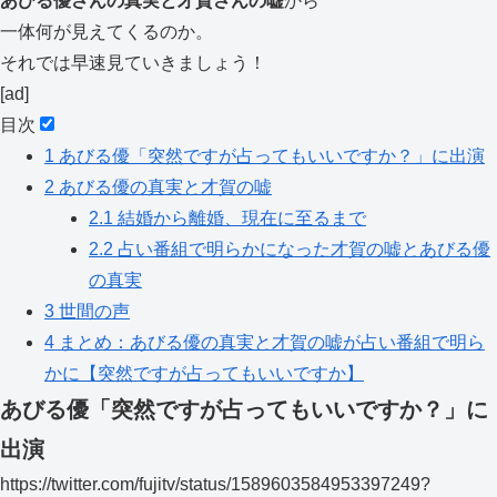
あびる優さんの真実と才賀さんの嘘
から
一体何が見えてくるのか。
それでは早速見ていきましょう！
[ad]
目次
1
あびる優「突然ですが占ってもいいですか？」に出演
2
あびる優の真実と才賀の嘘
2.1
結婚から離婚、現在に至るまで
2.2
占い番組で明らかになった才賀の嘘とあびる優
の真実
3
世間の声
4
まとめ：あびる優の真実と才賀の嘘が占い番組で明ら
かに【突然ですが占ってもいいですか】
あびる優「突然ですが占ってもいいですか？」に
出演
https://twitter.com/fujitv/status/1589603584953397249?