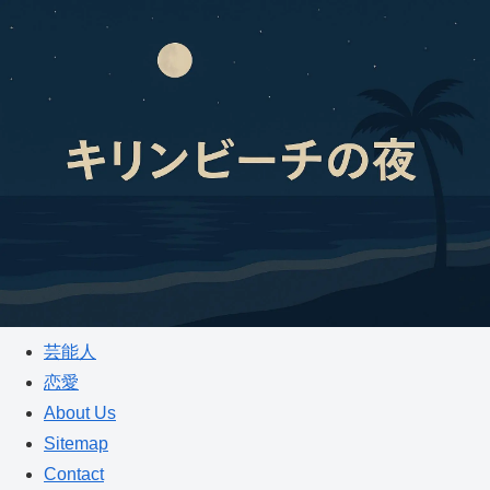
芸能人
恋愛
About Us
Sitemap
Contact