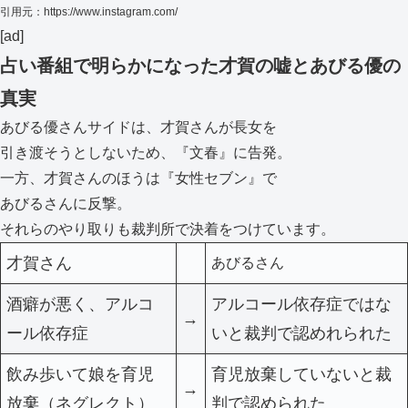
引用元：
https://www.instagram.com/
[ad]
占い番組で明らかになった才賀の嘘とあびる優の
真実
あびる優さんサイドは、才賀さんが長女を
引き渡そうとしないため、『文春』に告発。
一方、才賀さんのほうは『女性セブン』で
あびるさんに反撃。
それらのやり取りも裁判所で決着をつけています。
才賀さん
あびるさん
酒癖が悪く、アルコ
アルコール依存症ではな
→
ール依存症
いと裁判で認めれられた
飲み歩いて娘を育児
育児放棄していないと裁
→
放棄（ネグレクト）
判で認められた