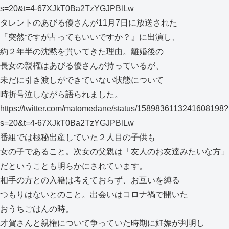
s=20&t=4-67XJkT0Ba2TzYGJPBlLw
タレントのあびる優さんが11月7日に放送された
『突然ですが占ってもいいですか？』に出演し、
約２年半の沈黙を貫いてきた理由。離婚後の
長女の親権はあびる優さんが持っているが、
未だに引き渡しができていない状態について
時折号泣しながら語られました。
https://twitter.com/matomedane/status/1589836113241608198?
s=20&t=4-67XJkT0Ba2TzYGJPBlLw
番組では極秘出産していた２人目の子供も
女の子であること。次女の父親は「友人のお友達みたいな方」
だということも明らかにされています。
相手の方との入籍は考えておらず、お互いを縛る
つもりはないとのこと。出会いはコロナ禍で開いた
おうちごはんの時。
才賀さんと親権について争っていた時期に妊娠が判明し