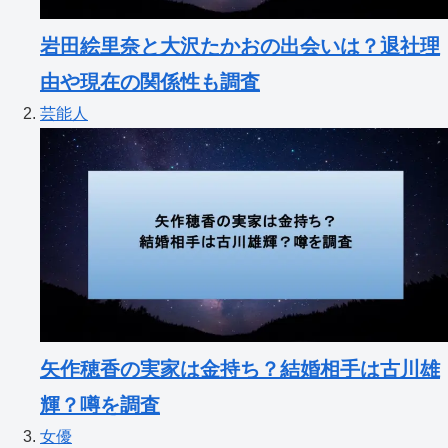
岩田絵里奈と大沢たかおの出会いは？退社理
由や現在の関係性も調査
芸能人
矢作穂香の実家は金持ち？結婚相手は古川雄
輝？噂を調査
女優