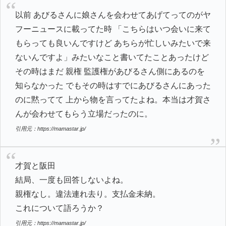
以前 あびるさんに娘さんを会わせてあげてってのがヤ
フーニュースに載ってた時 「こちらはいつ会いに来て
もらっても良いんですけど あちらが忙しいみたいで来
ないんですよ」みたいなこと書いてたことあったけど
その時はまだ 親権 監護権があびるさん側にあるのを
知らなかった でもその時はすでにあびるさんにあった
のに黙ってて 上から物を言ってたよね。本当は才賀さ
んが会わせてもらう立場だったのに。
引用元：https://mamastar.jp/
才賀と阪田
結局、一度も回答しないよね。
親権なし。違法連れ去り。支払金未納。
これについて語ろうか？
引用元：https://mamastar.jp/