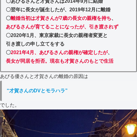
〇あびるさんと才賀さんは2014年9月に結婚
〇翌年に長女が誕生したが、2019年12月に離婚
〇
離婚当初は才賀さんが7歳の長女の親権を持ち
、
あびるさんが育てることになったが、引き渡されず
〇2020年1月、東京家裁に長女の親権者変更と
引き渡しの申し立てをする
〇
2021年4月、あびるさんの親権が確定したが
、
長女が同居を拒否。現在も才賀さんのもとで生活
あびる優さんと才賀さんの離婚の原因は
“才賀さんのDVとモラハラ”
でした。