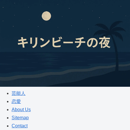
芸能人
恋愛
About Us
Sitemap
Contact