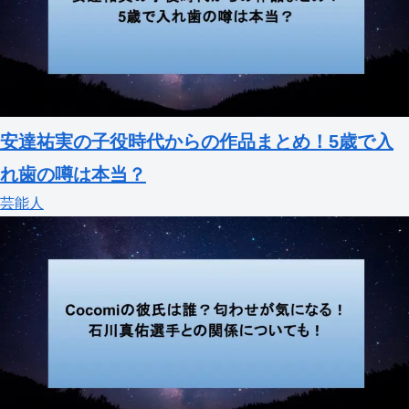
安達祐実の子役時代からの作品まとめ！5歳で入
れ歯の噂は本当？
芸能人