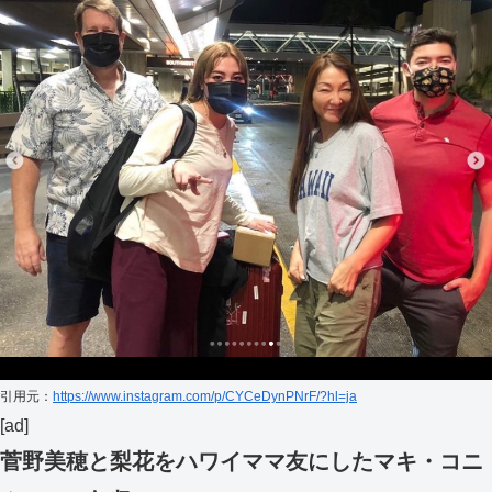
引用元：
https://www.instagram.com/p/CYCeDynPNrF/?hl=ja
[ad]
菅野美穂と梨花をハワイママ友にしたマキ・コニ