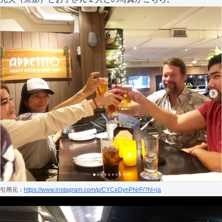
引用元：
https://www.instagram.com/p/CYCeDynPNrF/?hl=ja