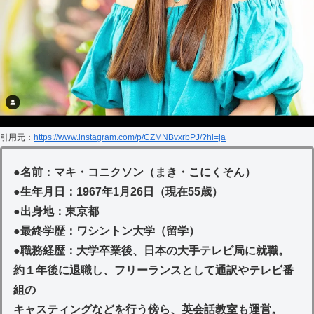
引用元：
https://www.instagram.com/p/CZMNBvxrbPJ/?hl=ja
●
名前：マキ・コニクソン（まき・こにくそん）
●
生年月日：1967年1月26日（現在55歳）
●
出身地：東京都
●
最終学歴：ワシントン大学（留学）
●
職務経歴：大学卒業後、日本の大手テレビ局に就職。
約１年後に退職し、フリーランスとして通訳やテレビ番
組の
キャスティングなどを行う傍ら、英会話教室も運営。