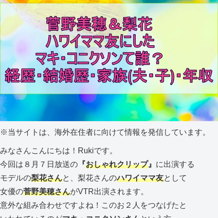
※
当サイトは、海外在住者に向けて情報を発信しています。
みなさんこんにちは！Rukiです。
今回は８月７日放送の
『
おしゃれクリップ
』
に出演する
モデルの
梨花さん
と、梨花さんの
ハワイママ友
として
女優の
菅野美穂さん
がVTR出演されます。
意外な組み合わせですよね！このお２人をつなげたと