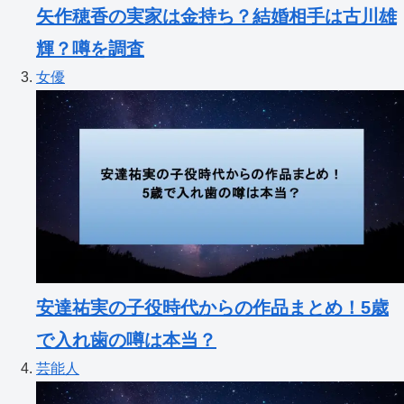
矢作穂香の実家は金持ち？結婚相手は古川雄
輝？噂を調査
女優
安達祐実の子役時代からの作品まとめ！5歳
で入れ歯の噂は本当？
芸能人