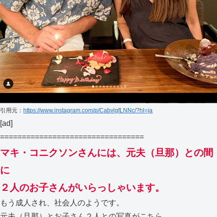
引用元：
https://www.instagram.com/p/CabvlgfLNNc/?hl=ja
[ad]
=================================
マキ・コニクソンさんには、元夫（旦那）との間
に
２人のお子さんがいらっしゃいます。
もう成人され、社会人のようです。
元夫（旦那）とお子さん２人との写真がこちら。