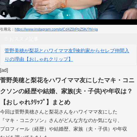
引用元：
https://www.instagram.com/p/Cd4Z0rPpZ5K/?hl=ja
おススメ記事
菅野美穂が梨花とハワイママ友⁉倹約家からセレブ仲間入
りの理由【おしゃれクリップ】
[ad]
菅野美穂と梨花をハワイママ友にしたマキ・コニ
クソンの経歴や結婚、家族(夫・子供)や年収は？
【おしゃれｸﾘｯﾌﾟ】まとめ
今回は菅野美穂さんと梨花さんをハワイママ友にした
『マキ・コニクソン』さんがどんな方なのか気になり、
プロフィール（経歴）や結婚歴、家族（夫・子供）や年収