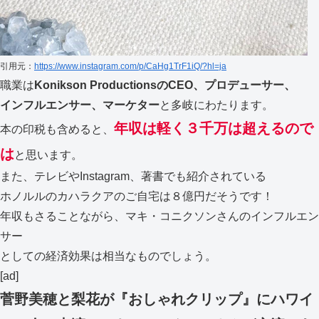
引用元：
https://www.instagram.com/p/CaHg1TrF1iQ/?hl=ja
職業は
Konikson ProductionsのCEO、プロデューサー、
インフルエンサー、マーケター
と多岐にわたります。
年収は
軽く３千万は超えるので
本の印税も含めると、
は
と思います。
また、テレビやInstagram、著書でも紹介されている
ホノルルのカハラクアのご自宅は８億円だそうです！
年収もさることながら、マキ・コニクソンさんのインフルエン
サー
としての経済効果は相当なものでしょう。
[ad]
菅野美穂と梨花が『おしゃれクリップ』にハワイ