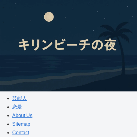
芸能人
恋愛
About Us
Sitemap
Contact