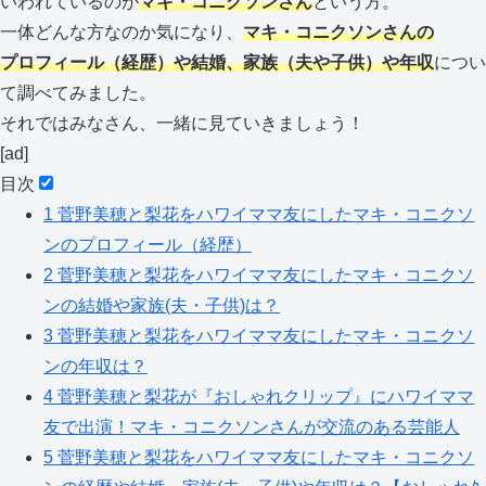
いわれているのが
マキ・コニクソンさん
という方。
一体どんな方なのか気になり、
マキ・コニクソンさんの
プロフィール（経歴）や結婚、家族（夫や子供）や年収
につい
て調べてみました。
それではみなさん、一緒に見ていきましょう！
[ad]
目次
1
菅野美穂と梨花をハワイママ友にしたマキ・コニクソ
ンのプロフィール（経歴）
2
菅野美穂と梨花をハワイママ友にしたマキ・コニクソ
ンの結婚や家族(夫・子供)は？
3
菅野美穂と梨花をハワイママ友にしたマキ・コニクソ
ンの年収は？
4
菅野美穂と梨花が『おしゃれクリップ』にハワイママ
友で出演！マキ・コニクソンさんが交流のある芸能人
5
菅野美穂と梨花をハワイママ友にしたマキ・コニクソ