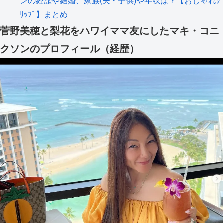
ンの経歴や結婚、家族(夫・子供)や年収は？【おしゃれｸ
ﾘｯﾌﾟ】まとめ
菅野美穂と梨花をハワイママ友にしたマキ・コニ
クソンのプロフィール（経歴）