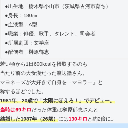
●出生地：栃木県小山市（茨城県古河市育ち）
●身長：180㎝
●血液型：A型
●職業：俳優、歌手、タレント、司会者
●所属劇団：文学座
●配偶者：榊原郁恵
若い頃から1日600kcalを摂取するのも
当たり前の大食漢だった渡辺徹さん。
マヨネーズが大好きで自身を「マヨラー」と
称するほどでした。
1981年、20歳で「太陽にほえろ！」でデビュー。
当時は69キロ
だった体重は榊原郁恵さんと
結婚した1987年
（26歳）
には
130キロ
と約2倍に。