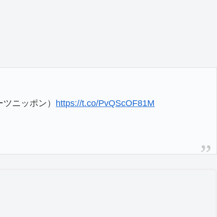
ーツニッポン）
https://t.co/PvQScOF81M