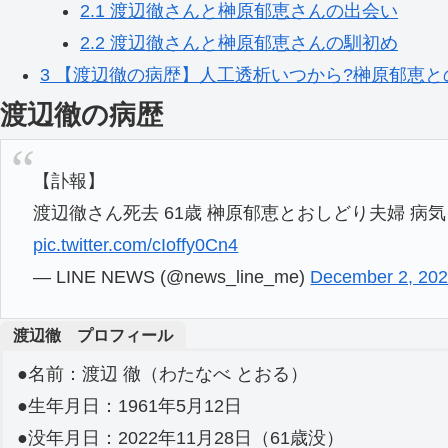
2.1
渡辺徹さんと榊原郁恵さんの出会い
2.2
渡辺徹さんと榊原郁恵さんの馴初め
3
【渡辺徹の病歴】人工透析いつから?榊原郁恵と
渡辺徹の病歴
【訃報】
渡辺徹さん死去 61歳 榊原郁恵とおしどり夫婦 病
pic.twitter.com/cIoffy0Cn4
— LINE NEWS (@news_line_me)
December 2, 20
渡辺徹 プロフィール
●名前：渡辺 徹（わたなべ とおる）
●生年月日：1961年5月12日
●没年月日：2022年11月28日（61歳没）