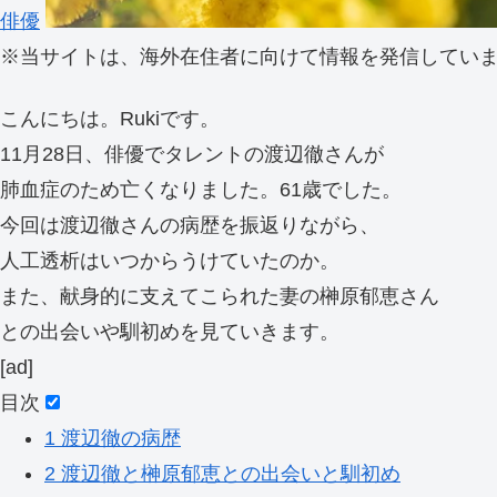
俳優
※
当サイトは、海外在住者に向けて情報を発信してい
こんにちは。Rukiです。
11月28日、俳優でタレントの渡辺徹さんが
肺血症のため亡くなりました。61歳でした。
今回は渡辺徹さんの病歴を振返りながら、
人工透析はいつからうけていたのか。
また、献身的に支えてこられた妻の榊原郁恵さん
との出会いや馴初めを見ていきます。
[ad]
目次
1
渡辺徹の病歴
2
渡辺徹と榊原郁恵との出会いと馴初め