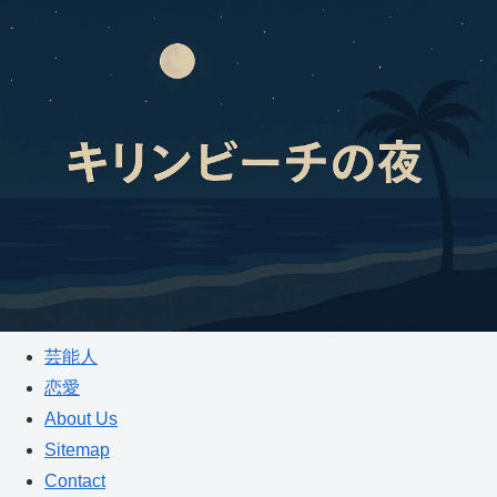
芸能人
恋愛
About Us
Sitemap
Contact