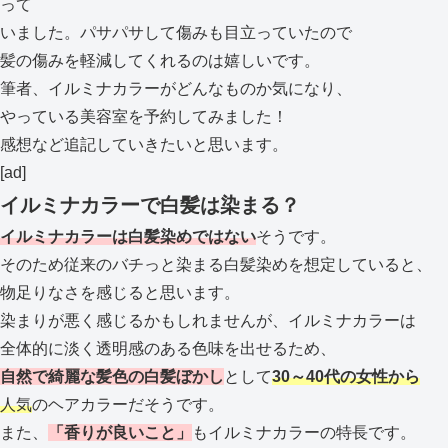
って
いました。パサパサして傷みも目立っていたので
髪の傷みを軽減してくれるのは嬉しいです。
筆者、イルミナカラーがどんなものか気になり、
やっている美容室を予約してみました！
感想など追記していきたいと思います。
[ad]
イルミナカラーで白髪は染まる？
イルミナカラーは白髪染めでは
ない
そうです。
そのため従来のバチっと染まる白髪染めを想定していると、
物足りなさを感じると思います。
染まりが悪く感じるかもしれませんが、イルミナカラーは
全体的に淡く透明感のある色味を出せるため、
自然で綺麗な髪色の白髪ぼかし
として
30～40代の女性から
人気
のヘアカラーだそうです。
また、
「香りが良いこと」
もイルミナカラーの特長です。