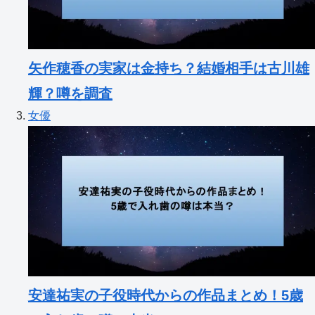
矢作穂香の実家は金持ち？結婚相手は古川雄
輝？噂を調査
女優
安達祐実の子役時代からの作品まとめ！5歳