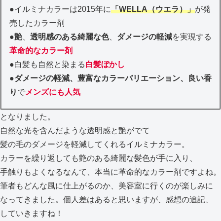
●イルミナカラーは2015年に
「WELLA（ウエラ）」
が発
売したカラー剤
●
艶
、
透明感のある綺麗な色
、
ダメージの軽減
を実現する
革命的なカラー剤
●白髪も自然と染まる
白髪ぼかし
●
ダメージの軽減、豊富なカラーバリエーション、良い香
り
で
メンズにも人気
となりました。
自然な光を含んだような透明感と艶がでて
髪の毛のダメージを軽減してくれるイルミナカラー。
カラーを繰り返しても艶のある綺麗な髪色が手に入り、
手触りもよくなるなんて、本当に革命的なカラー剤ですよね。
筆者もどんな風に仕上がるのか、美容室に行くのが楽しみに
なってきました。個人差はあると思いますが、感想の追記、
していきますね！