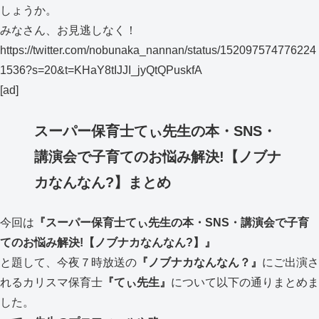
しょうか。
みなさん、お見逃しなく！
https://twitter.com/nobunaka_nannan/status/152097574776224
1536?s=20&t=KHaY8tIJJI_jyQtQPuskfA
[ad]
スーパー保育士てぃ先生の本・SNS・
講演会で子育てのお悩み解決!【ノブナ
カなんなん?】まとめ
今回は
『スーパー保育士てぃ先生の本・SNS・講演会で子育
てのお悩み解決!【ノブナカなんなん?】』
と題して、今夜７時放送の
『ノブナカなんなん？』
にご出演さ
れるカリスマ保育士
『てぃ先生』
について以下の通りまとめま
した。