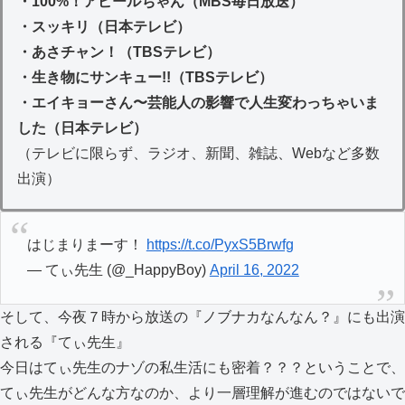
・100%！アピールちゃん（MBS毎日放送）
・スッキリ（日本テレビ）
・あさチャン！（TBSテレビ）
・生き物にサンキュー!!（TBSテレビ）
・エイキョーさん〜芸能人の影響で人生変わっちゃいま
した（日本テレビ）
（テレビに限らず、ラジオ、新聞、雑誌、Webなど多数
出演）
はじまりまーす！
https://t.co/PyxS5Brwfg
— てぃ先生 (@_HappyBoy)
April 16, 2022
そして、今夜７時から放送の『ノブナカなんなん？』にも出演
される『てぃ先生』
今日はてぃ先生のナゾの私生活にも密着？？？ということで、
てぃ先生がどんな方なのか、より一層理解が進むのではないで