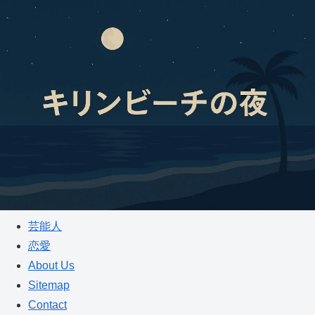
芸能人
恋愛
About Us
Sitemap
Contact