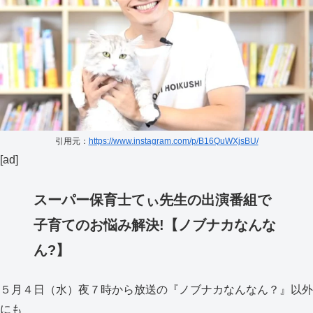
引用元：
https://www.instagram.com/p/B16QuWXjsBU/
[ad]
スーパー保育士てぃ先生の出演番組で
子育てのお悩み解決!【ノブナカなんな
ん?】
５月４日（水）夜７時から放送の『ノブナカなんなん？』以外
にも