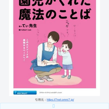
引用元：
https://7net.omni7.jp/