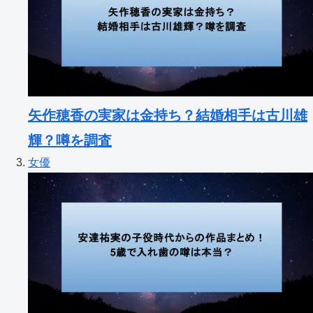
矢作穂香の実家は金持ち？結婚相手は古川雄
輝？噂を調査
女優