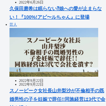
2022年6月26日
久保田磨希は眠らない⁈娘への愛が止まらな
い！『100%!アピ〜ルちゃん』に登場
芸人
2022年9月22日
2022年9月22日
スノーピーク女社長山井梨沙が不倫相手の既
婚男性の子を妊娠で辞任!!同族経営は3代で会