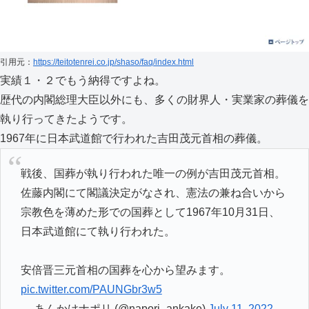
引用元：
https://teitotenrei.co.jp/shaso/faq/index.html
実績１・２でもう納得ですよね。
歴代の内閣総理大臣以外にも、多くの財界人・実業家の葬儀を
執り行ってきたようです。
1967年に日本武道館で行われた吉田茂元首相の葬儀。
戦後、国葬が執り行われた唯一の例が吉田茂元首相。
佐藤内閣にて閣議決定がなされ、憲法の兼ね合いから
宗教色を薄めた形での国葬として1967年10月31日、
日本武道館にて執り行われた。
安倍晋三元首相の国葬を心から望みます。
pic.twitter.com/PAUNGbr3w5
— あんかけナポリ (@napori_ankake)
July 11, 2022