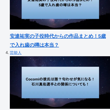
安達祐実の子役時代からの作品まとめ！5歳
で入れ歯の噂は本当？
芸能人