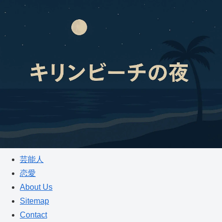
芸能人
恋愛
About Us
Sitemap
Contact