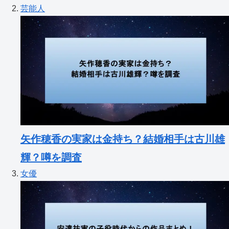
芸能人
矢作穂香の実家は金持ち？結婚相手は古川雄
輝？噂を調査
女優