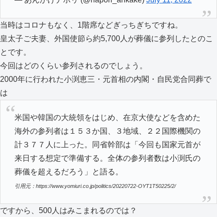
当時はコロナもなく、1階席などぎっちぎちですね。
皇太子ご夫妻、外国使節ら約5,700人が葬儀に参列したとのこ
とです。
今回はどのくらい参列されるのでしょう。
2000年に行われた小渕恵三・元首相の内閣・自民党合同葬で
は
米国や韓国の大統領をはじめ、在京大使などを含めた
海外の参列者は１５３か国、３地域、２２国際機関の
計３７７人に上った。同省幹部は「今回も国家元首が
来日する想定で準備する。全体の参列者数は小渕氏の
葬儀を超えるだろう」と語る。
引用元：https://www.yomiuri.co.jp/politics/20220722-OYT1T50225/2/
ですから、500人はみこまれるのでは？