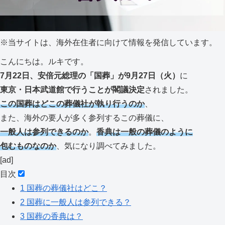
※
当サイトは、海外在住者に向けて情報を発信しています。
こんにちは。ルキです。
7月22日、安倍元総理の「国葬」が9月27日（火）
に
東京・日本武道館で行うことが閣議決定
されました。
この国葬はどこの葬儀社が執り行うのか
、
また、海外の要人が多く参列するこの葬儀に、
一般人は参列できるのか
。
香典は一般の葬儀のように
包むものなのか
、気になり調べてみました。
[ad]
目次
1
国葬の葬儀社はどこ？
2
国葬に一般人は参列できる？
3
国葬の香典は？