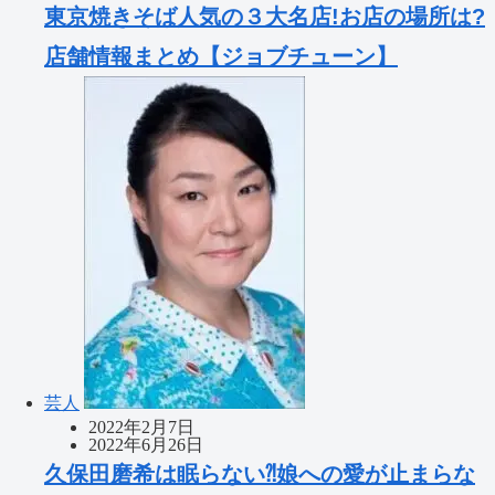
東京焼きそば人気の３大名店!お店の場所は?
店舗情報まとめ【ジョブチューン】
芸人
2022年2月7日
2022年6月26日
久保田磨希は眠らない⁈娘への愛が止まらな