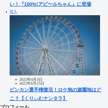
い！『100%!アピ〜ルちゃん』に登場
芸人
2022年4月3日
2022年6月25日
ビンカン選手権復活！ロケ地の遊園地はど
こ？【くりぃむナンタラ】
プロフィール