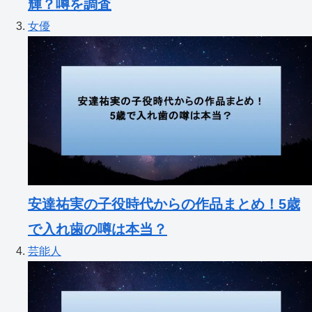
輝？噂を調査
女優
安達祐実の子役時代からの作品まとめ！5歳
で入れ歯の噂は本当？
芸能人