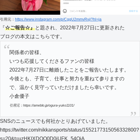
引用元：
https://www.instagram.com/p/CggU2mmvRvj/?hl=ja
『
☆ご報告☆』
と題され、2022年7月27日に更新された
ブログの本文はこちらです。
関係者の皆様、
いつも応援してくださるファンの皆様
2022年7月27日に離婚したことをご報告いたします。
今後とも、子育て、仕事と努力を重ねて参りますの
で、温かく見守っていただけましたら幸いです。
小倉優子
引用元：https://ameblo.jp/ogura-yuko1101/
SNSのニュースでも何社かとりあげていました。
https://twitter.com/nikkansports/status/1552177315056332800?
s=20&t=uzHKIXDOO0D0jUFK_54QjA