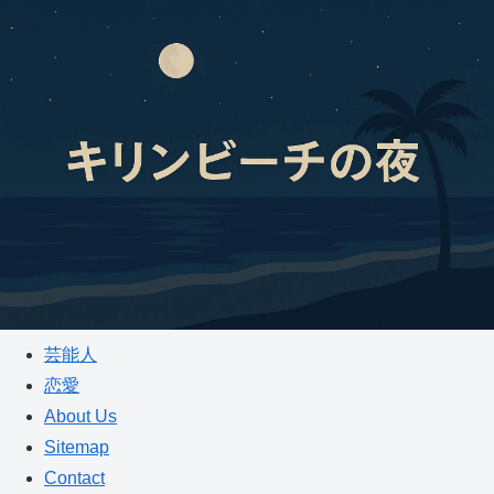
芸能人
恋愛
About Us
Sitemap
Contact