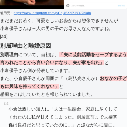
引用元：
https://www.instagram.com/p/CgUSXriPJNY/?hl=ja
まだまだお若く、可愛らしいお姿からは想像できませんが、
小倉優子さんは三人の男の子のお母さんなんですよね。
[ad]
別居理由と離婚原因
別居理由
について、当初は、
「夫に芸能活動をセーブするよう
言われたことから言い合いになり、夫が家を出た」
と
小倉優子さん側が発表しています。
また、小倉優子さんが周囲に「（島弘光さんが）
おなかの子ど
もに興味を持ってくれない」
と
愚痴をこぼしていたとも報じられていました。
小倉は親しい知人に「夫は一生懸命、家庭に尽くして
くれたのに私が甘えてしまった。別居直前まで夫婦関
係は良好だと思っていたのに…」と涙ながらに告白。