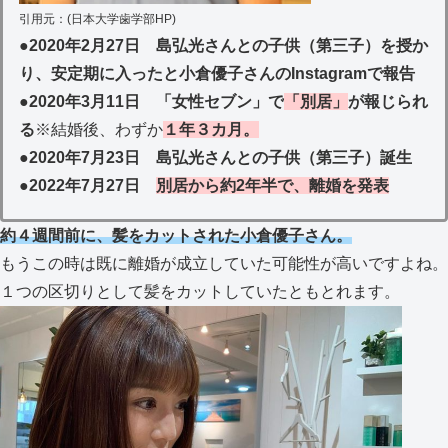
引用元：(日本大学歯学部HP)
●
2020年2月27日 島弘光さんとの子供（第三子）を授か
り、安定期に入ったと小倉優子さんのInstagramで報告
●
2020年3月11日 「女性セブン」で
「別居」
が報じられ
る
※結婚後、わずか
１年３カ月。
●
2020年7月23日 島弘光さんとの子供（第三子）誕生
●
2022年7月27日
別居から約2年半で、離婚を発表
約４週間前に、髪をカットされた小倉優子さん。
もうこの時は既に離婚が成立していた可能性が高いですよね。
１つの区切りとして髪をカットしていたともとれます。