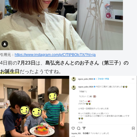
引用元：
https://www.instagram.com/p/CfTtPBOlcTX/?hl=ja
4日前の
7月23日
は、
島弘光さんとのお子さん（第三子）の
お誕生日
だったようですね。