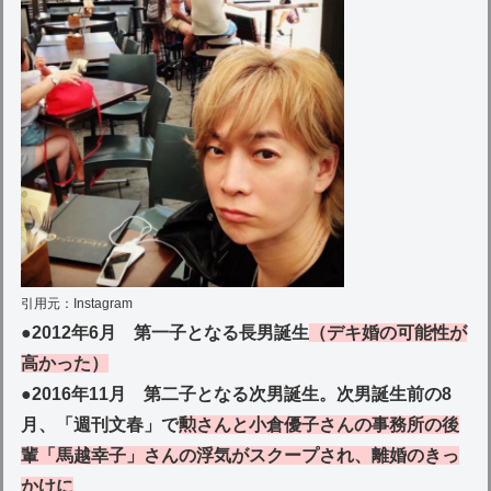
引用元：Instagram
●
2012年6月 第一子となる長男誕生
（
デキ婚の可能性が
高かった）
●
2016年11月 第二子となる次男誕生。次男誕生前の8
月、「週刊文春」で
勲さんと小倉優子さんの事務所の後
輩「馬越幸子」さんの浮気がスクープされ、離婚のきっ
かけに