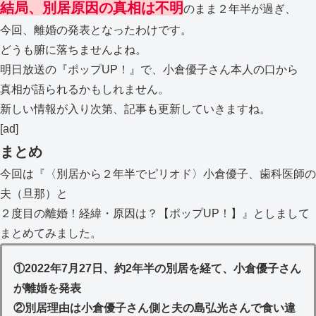
結局、別居原因の真相は不明
のまま２年半が過ぎ、
今回、離婚の発表となったわけです。
どうも腑に落ちませんよね。
明日放送の『ポップUP！』で、小倉優子さん本人の口から
真相が語られるかもしれません。
新しい情報が入り次第、記事も更新していきますね。
[ad]
まとめ
今回は『〈別居から２年半でピリオド〉小倉優子、歯科医師の
夫（旦那）と
２度目の離婚！経緯・原因は？【ポップUP！】』としまして
まとめてみました。
①2022年7月27日、約2年半の別居を経て、小倉優子さん
が離婚を発表
②別居理由は小倉優子さん側と夫の島弘光さんで食い違