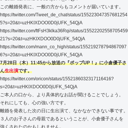
この離婚発表に、一般の方からもコメントが届いています。
https://twitter.com/Tweet_de_chat/status/155223047357681254
5?s=20&t=uzHKIXDOO0D0jUFK_54QjA
https://twitter.com/ftFsH3klka36Rqi/status/15522202558705459
21?s=20&t=uzHKIXDOO0D0jUFK_54QjA
https://twitter.com/mann_co_high/status/155219278794867097
6?s=20&t=uzHKIXDOO0D0jUFK_54QjA
7月28日（木）11:45から放送の『ポップUP！』に小倉優子さ
ん
生出演
です。
https://twitter.com/oricon/status/1552186032317116416?
s=20&t=uzHKIXDOO0D0jUFK_54QjA
ご本人の口から、より具体的なお話が聞けることでしょう。
それにしても、心の強い方です。
離婚を発表した次の日に生出演て、なかなかできない事です。
３人のお子さんの母親であるということが、小倉優子さんを
強くされたのかもしれません。