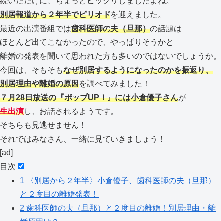
続いただけに、ちょっとビックリしましたよね。
別居報道から２年半でピリオド
を迎えました。
最近の出演番組では
歯科医師の夫（旦那）
の話題は
ほとんど出てこなかったので、やっぱりそうかと
離婚の発表を聞いて思われた方も多いのではないでしょうか。
今回は、そもそも
なぜ別居するようになったのかを振返り、
別居理由や離婚の
原因
を調べてみました！
７月28日放送の『ポップUP！』には小倉優子さん
が
生出演
し、お話されるようです。
そちらも見逃せません！
それではみなさん、一緒に見ていきましょう！
[ad]
目次
1
〈別居から２年半〉小倉優子、歯科医師の夫（旦那）
と２度目の離婚発表！
2
歯科医師の夫（旦那）と２度目の離婚！別居理由・離