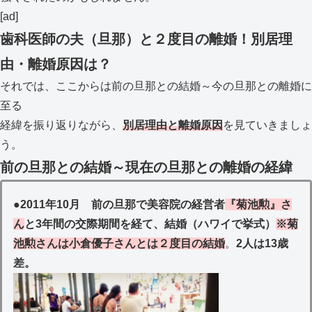
[ad]
歯科医師の夫（旦那）と２度目の離婚！別居理
由・離婚原因は？
それでは、ここからは前の旦那との結婚～今の旦那との離婚に
至る
経緯を振り返りながら、
別居理由と離婚原因
を見ていきましょ
う。
前の旦那との結婚～現在の旦那との離婚の経緯
●
2011年10月 前の旦那で美容院の経営者
『菊池勲』さ
ん
と3年間の交際期間を経て、結婚（ハワイで挙式）
※菊
池勲さんは小倉優子さんとは２度目の結婚
。
2人は13歳
差。