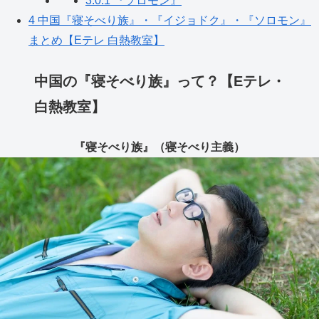
3.0.1
『ソロモン』
4
中国『寝そべり族』・『イジョドク』・『ソロモン』
まとめ【Eテレ 白熱教室】
中国の『寝そべり族』って？【Eテレ・
白熱教室】
『寝そべり族』（寝そべり主義）