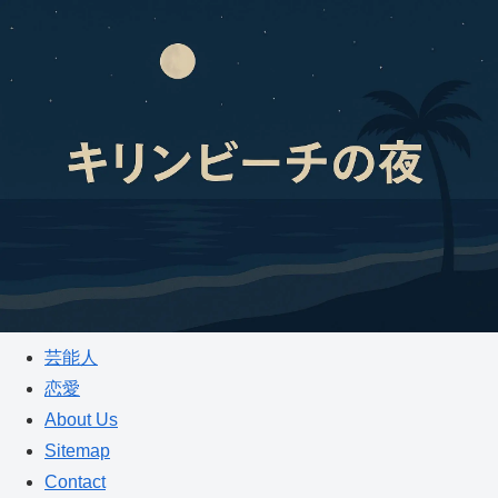
芸能人
恋愛
About Us
Sitemap
Contact