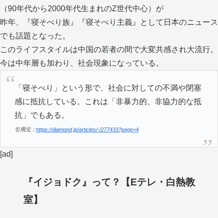
（90年代から2000年代生まれのZ世代中心）が
昨年、『寝そべり族』『寝そべり主義』として日本のニュース
でも話題となった。
このライフスタイルは中国の若者の間で大変共感され大流行。
今は中年層も加わり、社会現象になっている。
「寝そべり」という形で、社会に対しての不満や閉塞
感に抵抗している。これは「非暴力的、非協力的な抵
抗」でもある。
引用元：
https://diamond.jp/articles/-/277433?page=4
[ad]
『イジョドク』って？【Eテレ・白熱教
室】