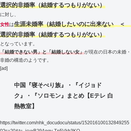
選択的非婚率（結婚するつ
もりがない）
に対し、
生涯未婚率（結婚したいのに出来ない
＜
女性
は
選択的非婚率（結婚するつもりがない）
となっています。
「結婚できない男」と「結婚しない女」
が現在の日本の未婚・
非婚の構造のようです。
[ad]
中国『寝そべり族』・『イジョド
ク』・『ソロモン』まとめ【Eテレ 白
熱教室】
https://twitter.com/nhk_docudocu/status/152016100132849255
0?s=20&t=_jcvxB29Angv-Tp5Vkb3KQ