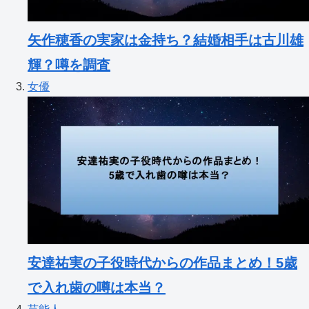
矢作穂香の実家は金持ち？結婚相手は古川雄
輝？噂を調査
女優
安達祐実の子役時代からの作品まとめ！5歳
で入れ歯の噂は本当？