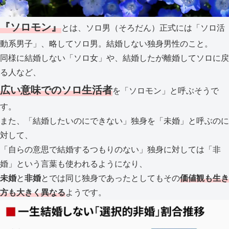
『ソロモン』
とは、ソロ男（そろだん）正式には「ソロ活
動系男子」、略してソロ男。結婚しない独身男性のこと。
同様に結婚しない「ソロ女」や、結婚したが離婚してソロに戻
る人など、
広い意味でのソロ生活者
を「ソロモン」と呼ぶそうで
す。
また、「結婚したいのにできない」独身を「未婚」と呼ぶのに
対して、
「自らの意思で結婚するつもりのない」独身に対しては「非
婚」という言葉も使われるようになり、
未婚
と
非婚
とでは同じ独身であったとしてもその
価値観も生き
方も大きく異なる
ようです。