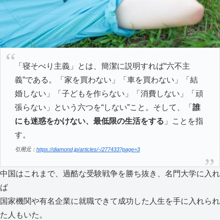
「寝そべり主義」とは、簡潔に説明すれば“六不主
義”である。「家を買わない」「車を買わない」「結
婚しない」「子どもを作らない」「消費しない」「頑
張らない」という六つを“しない”こと。そして、「
誰
にも迷惑をかけない、最低限の生活をする
」ことを指
す。
引用元：
https://diamond.jp/articles/-/277433?page=3
中国はこれまで、過酷な受験戦争を勝ち抜き、名門大学に入れ
ば
国家機関や有名企業に就職できて成功した人生を手に入れられ
た人もいた。