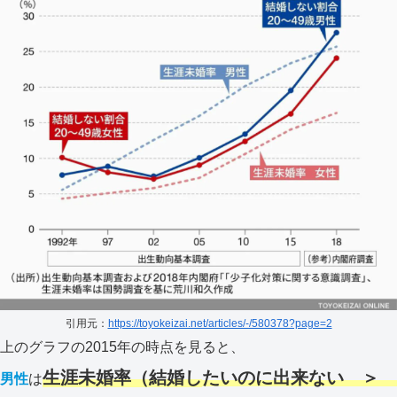
引用元：
https://toyokeizai.net/articles/-/580378?page=2
上のグラフの2015年の時点を見ると、
生涯未婚率（結婚し
たいのに出来ない
＞
男性
は